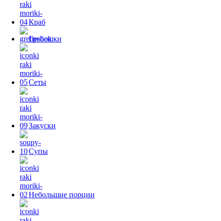
Краб
Гребешки
Сеты
Закуски
Супы
Небольшие порции