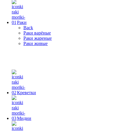
Раки
Back
Раки варёные
Раки жареные
Раки живые
Креветки
Мидии