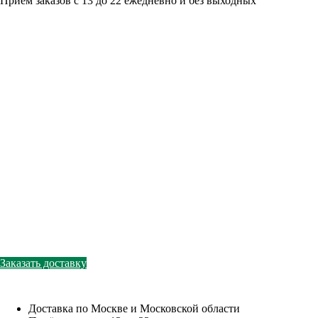
Приём заказов с 13 до 22 ежедневно и без выходных
Мо́рики
деликатесы для гурманов
ресторанного качества
Заказать доставку
Доставка по Москве и Московской области