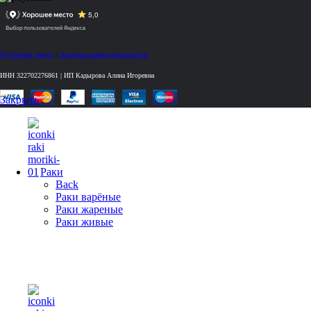
Публичная оферта
|
Политика конфиденциальности
ИНН 322702276861 | ИП Кадырова Алина Игоревна
Закрыть
Раки
Back
Раки варёные
Раки жареные
Раки живые