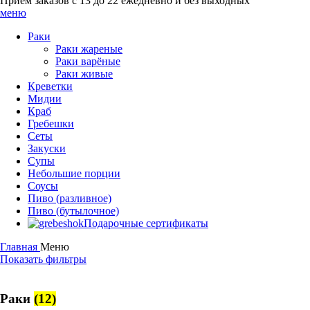
Приём заказов с 13 до 22 ежедневно и без выходных
меню
Раки
Раки жареные
Раки варёные
Раки живые
Креветки
Мидии
Краб
Гребешки
Сеты
Закуски
Супы
Небольшие порции
Соусы
Пиво (разливное)
Пиво (бутылочное)
Подарочные сертификаты
Главная
Меню
Показать фильтры
Раки
(12)