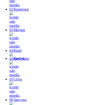
Креветки
Мидии
Краб
Гребешки
Сеты
Закуски