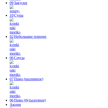
Закуски
Супы
Небольшие порции
Соусы
Пиво (разливное)
Пиво (бутылочное)
Акции