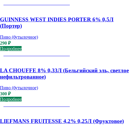
ДОСТУПНО К САМОВЫВОЗУ
GUINNESS WEST INDIES PORTER 6% 0,5Л
(Портер)
Пиво (бутылочное)
290
₽
Подробнее
ДОСТУПНО К САМОВЫВОЗУ
LA CHOUFFE 8% 0,33Л (Бельгийский эль, светлое
нефильтрованное)
Пиво (бутылочное)
300
₽
Подробнее
ДОСТУПНО К САМОВЫВОЗУ
LIEFMANS FRUITESSE 4,2% 0,25Л (Фруктовое)