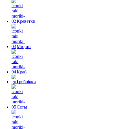
Креветки
Мидии
Краб
Гребешки
Сеты