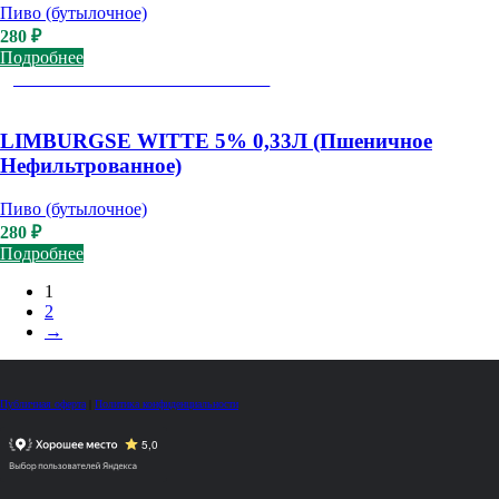
Пиво (бутылочное)
280
₽
Подробнее
ДОСТУПНО К САМОВЫВОЗУ
LIMBURGSE WITTE 5% 0,33Л (Пшеничное
Нефильтрованное)
Пиво (бутылочное)
280
₽
Подробнее
1
2
→
Публичная оферта
|
Политика конфиденциальности