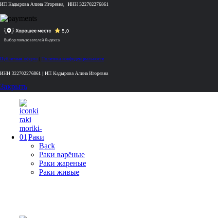
ИП Кадырова Алина Игоревна, ИНН 322702276861
Публичная оферта
|
Политика конфиденциальности
ИНН 322702276861 | ИП Кадырова Алина Игоревна
Закрыть
Раки
Back
Раки варёные
Раки жареные
Раки живые