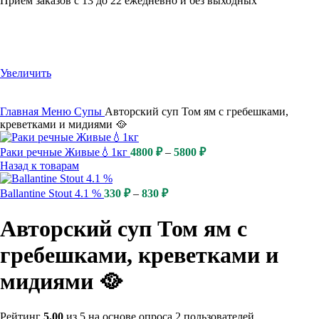
Приём заказов с 13 до 22 ежедневно и без выходных
Увеличить
Главная
Меню
Супы
Авторский суп Том ям с гребешками,
креветками и мидиями 🥘
Раки речные Живые💧1кг
4800
₽
–
5800
₽
Назад к товарам
Ballantine Stout 4.1 %
330
₽
–
830
₽
Авторский суп Том ям с
гребешками, креветками и
мидиями 🥘
Рейтинг
5.00
из 5 на основе опроса
2
пользователей