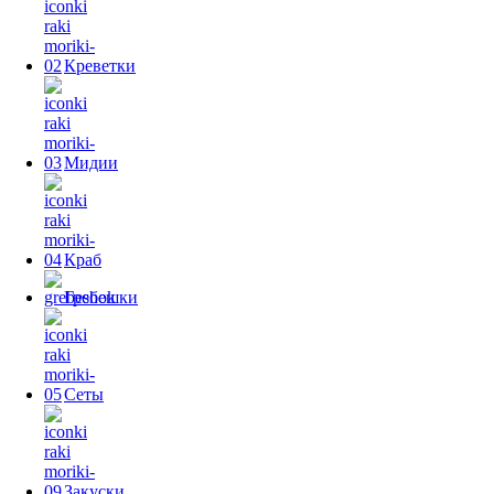
Креветки
Мидии
Краб
Гребешки
Сеты
Закуски