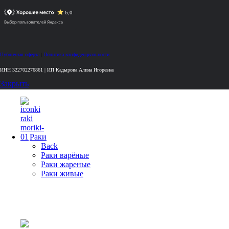
Публичная оферта
|
Политика конфиденциальности
ИНН 322702276861 | ИП Кадырова Алина Игоревна
Закрыть
Раки
Back
Раки варёные
Раки жареные
Раки живые