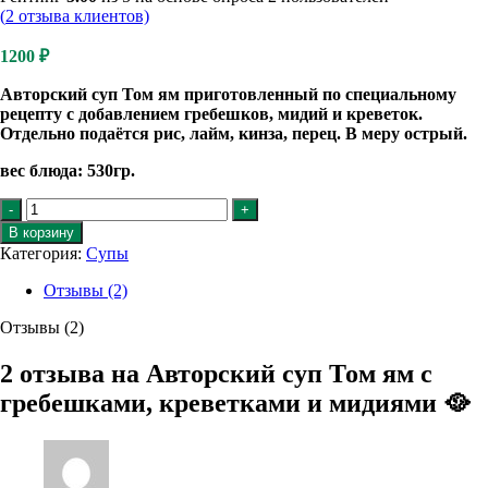
(
2
отзыва клиентов)
1200
₽
Авторский суп Том ям приготовленный по специальному
рецепту с добавлением гребешков, мидий и креветок.
Отдельно подаётся рис, лайм, кинза, перец. В меру острый.
вес блюда: 530гр.
Количество
товара
В корзину
Авторский
Категория:
Супы
суп
Том
Отзывы (2)
ям
с
Отзывы (2)
гребешками,
креветками
2 отзыва на
Авторский суп Том ям с
и
гребешками, креветками и мидиями 🥘
мидиями
🥘