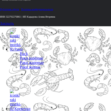
Публичная оферта
|
Политика конфиденциальности
ИНН 322702276861 | ИП Кадырова Алина Игоревна
Закрыть
Раки
Back
Раки варёные
Раки жареные
Раки живые
Креветки