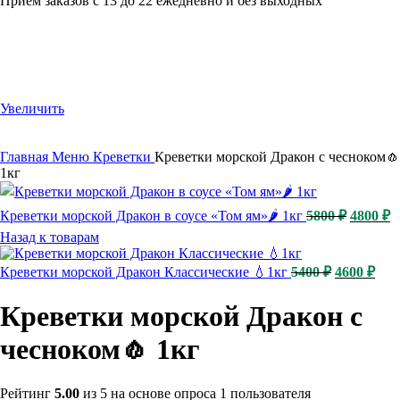
Приём заказов с 13 до 22 ежедневно и без выходных
-11%
Увеличить
Главная
Меню
Креветки
Креветки морской Дракон с чесноком🧄
1кг
Первона
Т
Креветки морской Дракон в соусе «Том ям»🌶️ 1кг
5800
₽
4800
₽
цена
ц
Назад к товарам
составл
4
5800 ₽.
Первонача
Тек
Креветки морской Дракон Классические 💧1кг
5400
₽
4600
₽
цена
цена
составляла
4600
Креветки морской Дракон с
5400 ₽.
чесноком🧄 1кг
Рейтинг
5.00
из 5 на основе опроса
1
пользователя