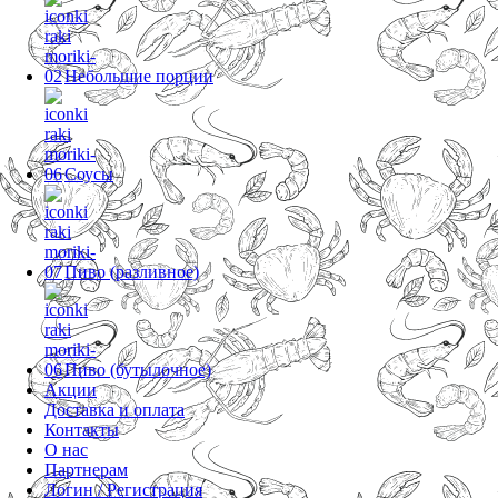
Небольшие порции
Соусы
Пиво (разливное)
Пиво (бутылочное)
Акции
Доставка и оплата
Контакты
О нас
Партнерам
Логин / Регистрация