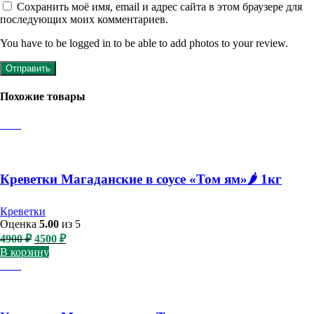
Сохранить моё имя, email и адрес сайта в этом браузере для
последующих моих комментариев.
You have to be logged in to be able to add photos to your review.
Похожие товары
-8%
Креветки Магаданские в соусе «Том ям»🌶️ 1кг
Креветки
Оценка
5.00
из 5
Первоначальная
Текущая
4900
₽
4500
₽
цена
цена:
В корзину
составляла
4500 ₽.
-8%
4900 ₽.