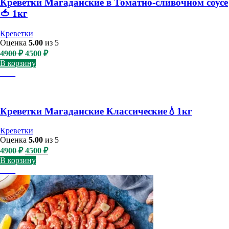
Креветки Магаданские в Томатно-сливочном соусе
🍅 1кг
Креветки
Оценка
5.00
из 5
Первоначальная
Текущая
4900
₽
4500
₽
цена
цена:
В корзину
составляла
4500 ₽.
-8%
4900 ₽.
Креветки Магаданские Классические💧1кг
Креветки
Оценка
5.00
из 5
Первоначальная
Текущая
4900
₽
4500
₽
цена
цена:
В корзину
составляла
4500 ₽.
-8%
4900 ₽.