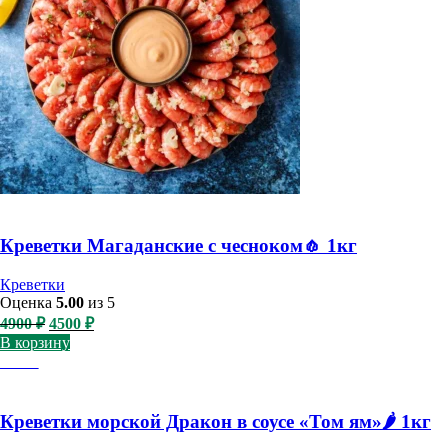
Креветки Магаданские с чесноком🧄 1кг
Креветки
Оценка
5.00
из 5
Первоначальная
Текущая
4900
₽
4500
₽
цена
цена:
В корзину
составляла
4500 ₽.
-17%
4900 ₽.
Креветки морской Дракон в соусе «Том ям»🌶️ 1кг