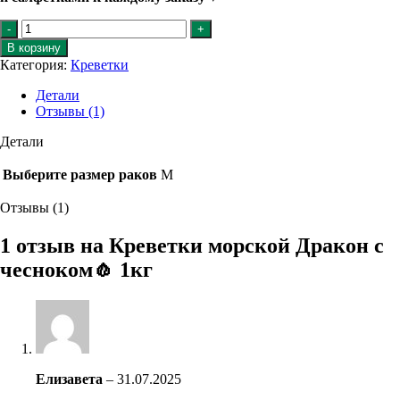
Количество
товара
В корзину
Креветки
Категория:
Креветки
морской
Дракон
Детали
с
Отзывы (1)
чесноком
🧄
Детали
1кг
Выберите размер раков
М
Отзывы (1)
1 отзыв на
Креветки морской Дракон с
чесноком🧄 1кг
Елизавета
–
31.07.2025