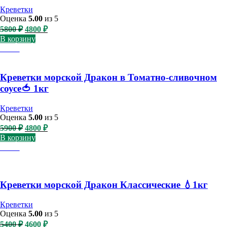
Креветки
Оценка
5.00
из 5
Первоначальная
Текущая
5800
₽
4800
₽
цена
цена:
В корзину
составляла
4800 ₽.
-19%
5800 ₽.
Креветки морской Дракон в Томатно-сливочном
соусе🍅 1кг
Креветки
Оценка
5.00
из 5
Первоначальная
Текущая
5900
₽
4800
₽
цена
цена:
В корзину
составляла
4800 ₽.
-15%
5900 ₽.
Креветки морской Дракон Классические 💧1кг
Креветки
Оценка
5.00
из 5
Первоначальная
Текущая
5400
₽
4600
₽