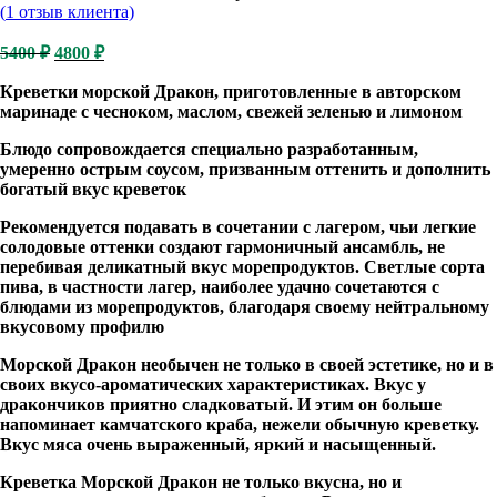
(
1
отзыв клиента)
Первоначальная
Текущая
5400
₽
4800
₽
цена
цена:
составляла
Креветки морской Дракон, приготовленные в авторском
4800 ₽.
маринаде с чесноком, маслом, свежей зеленью и лимоном
5400 ₽.
Блюдо сопровождается специально разработанным,
умеренно острым соусом, призванным оттенить и дополнить
богатый вкус креветок
Рекомендуется подавать в сочетании с лагером, чьи легкие
солодовые оттенки создают гармоничный ансамбль, не
перебивая деликатный вкус морепродуктов. Светлые сорта
пива, в частности лагер, наиболее удачно сочетаются с
блюдами из морепродуктов, благодаря своему нейтральному
вкусовому профилю
Морской Дракон необычен не только в своей эстетике, но и в
своих вкусо-ароматических характеристиках. Вкус у
дракончиков приятно сладковатый. И этим он больше
напоминает камчатского краба, нежели обычную креветку.
Вкус мяса очень выраженный, яркий и насыщенный.
Креветка Морской Дракон не только вкусна, но и