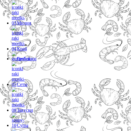
Мидии
Краб
Гребешки
Сеты
Закуски
Супы