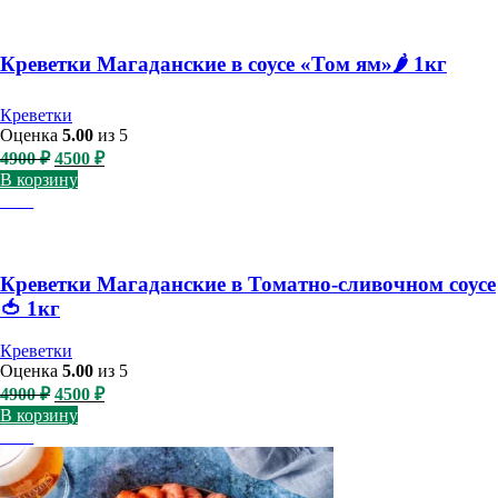
Креветки Магаданские в соусе «Том ям»🌶️ 1кг
Креветки
Оценка
5.00
из 5
Первоначальная
Текущая
4900
₽
4500
₽
цена
цена:
В корзину
составляла
4500 ₽.
-8%
4900 ₽.
Креветки Магаданские в Томатно-сливочном соусе
🍅 1кг
Креветки
Оценка
5.00
из 5
Первоначальная
Текущая
4900
₽
4500
₽
цена
цена:
В корзину
составляла
4500 ₽.
-8%
4900 ₽.