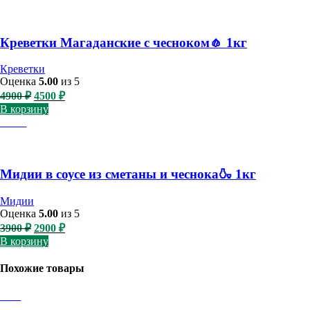
3300 ₽.
Креветки Магаданские с чесноком🧄 1кг
Креветки
Оценка
5.00
из 5
Первоначальная
Текущая
4900
₽
4500
₽
цена
цена:
В корзину
составляла
4500 ₽.
-26%
4900 ₽.
Мидии в соусе из сметаны и чеснока🍶 1кг
Мидии
Оценка
5.00
из 5
Первоначальная
Текущая
3900
₽
2900
₽
цена
цена:
В корзину
составляла
2900 ₽.
3900 ₽.
Похожие товары
-8%