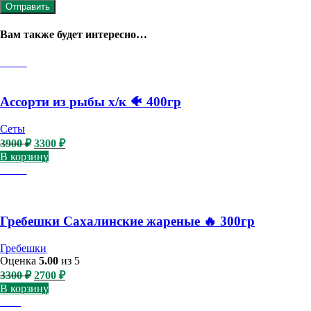
Вам также будет интересно…
-15%
Ассорти из рыбы х/к 🐠 400гр
Сеты
Первоначальная
Текущая
3900
₽
3300
₽
цена
цена:
В корзину
составляла
3300 ₽.
-18%
3900 ₽.
Гребешки Сахалинские жареные 🔥 300гр
Гребешки
Оценка
5.00
из 5
Первоначальная
Текущая
3300
₽
2700
₽
цена
цена:
В корзину
составляла
2700 ₽.
-8%