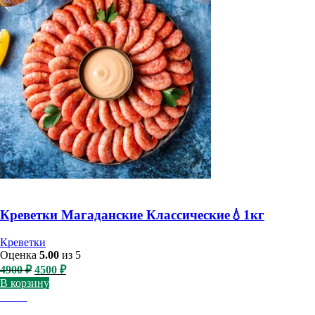
Креветки Магаданские Классические💧1кг
Креветки
Оценка
5.00
из 5
Первоначальная
Текущая
4900
₽
4500
₽
цена
цена:
В корзину
составляла
4500 ₽.
-17%
4900 ₽.