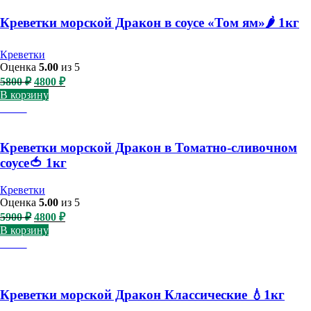
Креветки морской Дракон в соусе «Том ям»🌶️ 1кг
Креветки
Оценка
5.00
из 5
Первоначальная
Текущая
5800
₽
4800
₽
цена
цена:
В корзину
составляла
4800 ₽.
-19%
5800 ₽.
Креветки морской Дракон в Томатно-сливочном
соусе🍅 1кг
Креветки
Оценка
5.00
из 5
Первоначальная
Текущая
5900
₽
4800
₽
цена
цена:
В корзину
составляла
4800 ₽.
-15%
5900 ₽.
Креветки морской Дракон Классические 💧1кг