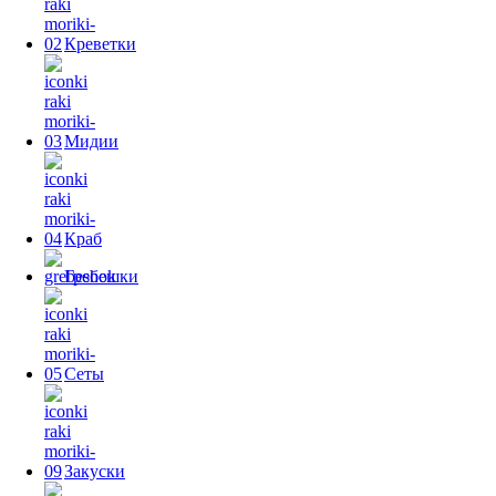
Креветки
Мидии
Краб
Гребешки
Сеты
Закуски