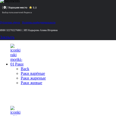
Публичная оферта
|
Политика конфиденциальности
ИНН 322702276861 | ИП Кадырова Алина Игоревна
Закрыть
Раки
Back
Раки варёные
Раки жареные
Раки живые