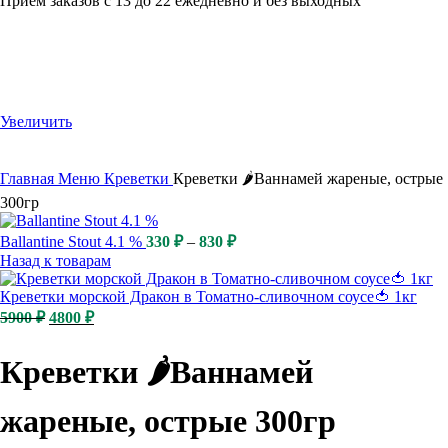
Приём заказов с 13 до 22 ежедневно и без выходных
-15%
Увеличить
Главная
Меню
Креветки
Креветки 🌶️Ваннамей жареные, острые
300гр
Ballantine Stout 4.1 %
330
₽
–
830
₽
Назад к товарам
Креветки морской Дракон в Томатно-сливочном соусе🍅 1кг
Первоначальная
Текущая
5900
₽
4800
₽
цена
цена:
составляла
4800 ₽.
Креветки 🌶️Ваннамей
5900 ₽.
жареные, острые 300гр