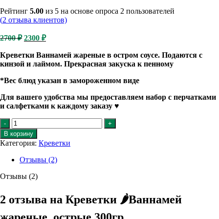
Рейтинг
5.00
из 5 на основе опроса
2
пользователей
(
2
отзыва клиентов)
Первоначальная
Текущая
2700
₽
2300
₽
цена
цена:
составляла
Креветки Ваннамей жареные в остром соусе. Подаются с
2300 ₽.
кинзой и лаймом. Прекрасная закуска к пенному
2700 ₽.
*Вес блюд указан в замороженном виде
Для вашего удобства мы предоставляем набор с перчатками
и салфетками к каждому заказу
♥️
Количество
товара
В корзину
Креветки
Категория:
Креветки
🌶️
Отзывы (2)
Ваннамей
жареные,
Отзывы (2)
острые
300гр
2 отзыва на
Креветки 🌶️Ваннамей
жареные, острые 300гр